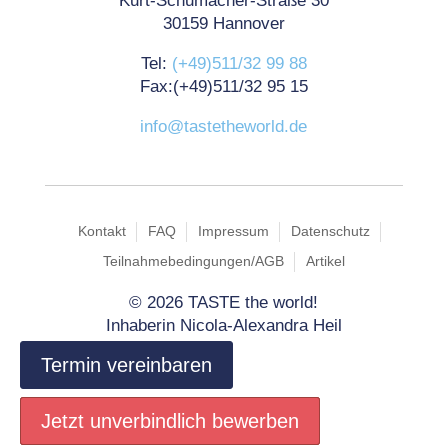
Kurt-Schumacher-Straße 30
30159 Hannover
Tel:
(+49)511/32 99 88
Fax:(+49)511/32 95 15
info@tastetheworld.de
Kontakt
FAQ
Impressum
Datenschutz
Teilnahmebedingungen/AGB
Artikel
©
2026 TASTE the world!
Inhaberin Nicola-Alexandra Heil
Termin vereinbaren
Jetzt unverbindlich bewerben
Jetzt unverbindlich bewerben
Jetzt unverbindlich bewerben