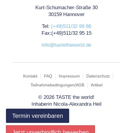
Kurt-Schumacher-Straße 30
30159 Hannover
Tel:
(+49)511/32 99 88
Fax:(+49)511/32 95 15
info@tastetheworld.de
Kontakt
FAQ
Impressum
Datenschutz
Teilnahmebedingungen/AGB
Artikel
©
2026 TASTE the world!
Inhaberin Nicola-Alexandra Heil
Termin vereinbaren
Jetzt unverbindlich bewerben
Jetzt unverbindlich bewerben
Jetzt unverbindlich bewerben