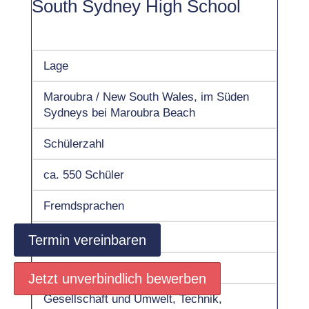
South Sydney High School
Lage
Maroubra / New South Wales, im Süden
Sydneys bei Maroubra Beach
Schülerzahl
ca. 550 Schüler
Fremdsprachen
Spanisch
Termin vereinbaren
besondere Fächer
Jetzt unverbindlich bewerben
Jetzt unverbindlich bewerben
Jetzt unverbindlich bewerben
Gesellschaft und Umwelt, Technik,