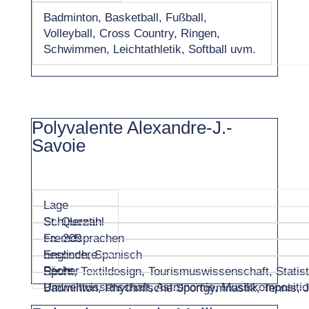
Badminton, Basketball, Fußball,
Volleyball, Cross Country, Ringen,
Schwimmen, Leichtathletik, Softball uvm.
Polyvalente Alexandre-J.-
Savoie
Lage
St. Quentin
Schülerzahl
ca. 200
Fremdsprachen
Englisch, Spanisch
besondere
Fächer
Recht, Textildesign, Tourismuswissenschaft, Stati
Sport
Umweltwissenschaft, Astronomie, Musikkomposition
Badminton, Rhythmische Sportgymnastik, Tennis, Jud