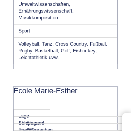
Umweltwissenschaften,
Ernährungswissenschaft,
Musikkomposition
Sport
Volleyball, Tanz, Cross Country, Fußball,
Rugby, Basketball, Golf, Eishockey,
Leichtathletik uvw.
École Marie-Esther
Lage
Shippagan
Schülerzahl
ca. 850
Fremdsprachen