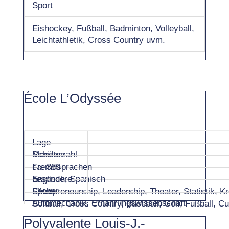
Sport
Eishockey, Fußball, Badminton, Volleyball,
Leichtathletik, Cross Country uvm.
École L’Odyssée
Lage
Moncton
Schülerzahl
ca. 850
Fremdsprachen
Englisch, Spanisch
besondere
Fächer
Entrepreneurship, Leadership, Theater, Statistik, 
Sport
Automechanik, Ernährungswissenschaft
Softball, Cross Country, Baseball, Golf, Fußball,
Polyvalente Louis-J.-