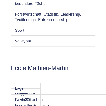
besondere Fächer
Forstwirtschaft, Statistik, Leadership,
Textildesign, Entrepreneurship
Sport
Volleyball
École Mathieu-Martin
Lage
Dieppe
Schülerzahl
ca. 1.200
Fremdsprachen
Englisch, Spanisch
besondere