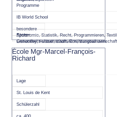
Programme
IB World School
besondere
Fächer
Astronomie, Statistik, Recht, Programmieren, Textil
Sport
Gesundheitswissenschaft, Ernährungswissenschaf
Eishockey, Fußball, Badminton, Baseball uvm.
École Mgr-Marcel-François-
Richard
Lage
St. Louis de Kent
Schülerzahl
ca. 400